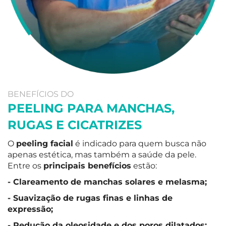
BENEFÍCIOS DO
PEELING PARA MANCHAS,
RUGAS E CICATRIZES
O
peeling facial
é indicado para quem busca não
apenas estética, mas também a saúde da pele.
Entre os
principais benefícios
estão:
- Clareamento de manchas solares e melasma;
- Suavização de rugas finas e linhas de
expressão;
- Redução da oleosidade e dos poros dilatados;