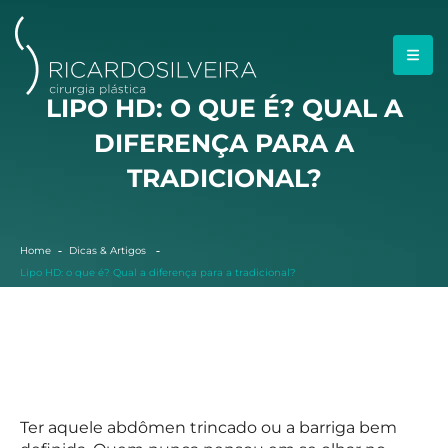
LIPO HD: O QUE É? QUAL A
DIFERENÇA PARA A
TRADICIONAL?
Home
Dicas & Artigos
Lipo HD: o que é? Qual a diferença para a tradicional?
Ter aquele abdômen trincado ou a barriga bem